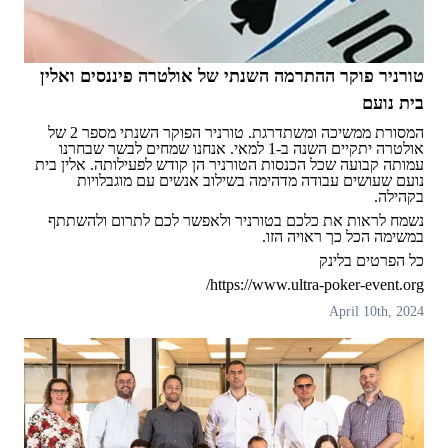
טורניר פוקר ההתרמה השנתי של אולטרה פיננסים ואלין
בית נועם
המסורת ממשיכה ומשתדרגת. טורניר הפוקר השנתי מספר 2 של
אולטרה יתקיים השנה ב-1 למאי. אנחנו שמחים לבשר שבחרנו
עמותה קבועה שכל הכנסות הטורניר הן קודש לפעילותה. אלין בית
נועם שעושים עבודה מדהימה בשילוב אנשים עם מוגבלויות
בקהילה.
נשמח לראות את כלכם בטורניר ולאפשר לכם לתרום ולהשתתף
במשימה הכל כך ראויה הזו.
כל הפרטים בלינק
https://www.ultra-poker-event.org/
April 10th, 2024