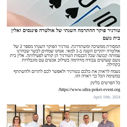
טורניר פוקר ההתרמה השנתי של אולטרה פיננסים ואלין
בית נועם
המסורת ממשיכה ומשתדרגת. טורניר הפוקר השנתי מספר 2 של
אולטרה יתקיים השנה ב-1 למאי. אנחנו שמחים לבשר שבחרנו
עמותה קבועה שכל הכנסות הטורניר הן קודש לפעילותה. אלין בית
נועם שעושים עבודה מדהימה בשילוב אנשים עם מוגבלויות
בקהילה.
נשמח לראות את כלכם בטורניר ולאפשר לכם לתרום ולהשתתף
במשימה הכל כך ראויה הזו.
כל הפרטים בלינק
https://www.ultra-poker-event.org/
April 10th, 2024