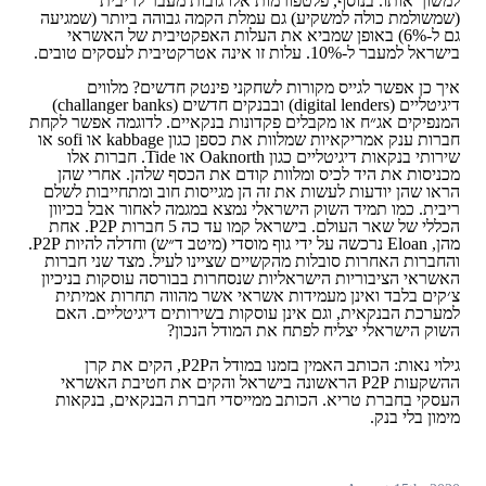
למשוך אותו. בנוסף, פלטפורמות אלו גובות מעבר לריבית
(שמשולמת כולה למשקיע) גם עמלת הקמה גבוהה ביותר (שמגיעה
גם ל-6%) באופן שמביא את העלות האפקטיבית של האשראי
בישראל למעבר ל-10%. עלות זו אינה אטרקטיבית לעסקים טובים.
איך כן אפשר לגייס מקורות לשחקני פינטק חדשים? מלווים
דיגיטליים (digital lenders) ובבנקים חדשים (challanger banks)
המנפיקים אג״ח או מקבלים פקדונות בנקאיים. לדוגמה אפשר לקחת
חברות ענק אמריקאיות שמלוות את כספן כגון kabbage או sofi או
שירותי בנקאות דיגיטליים כגון Oaknorth או Tide. חברות אלו
מכניסות את היד לכיס ומלוות קודם את הכסף שלהן. אחרי שהן
הראו שהן יודעות לעשות את זה הן מגייסות חוב ומתחייבות לשלם
ריבית. כמו תמיד השוק הישראלי נמצא במגמה לאחור אבל בכיוון
הכללי של שאר העולם. בישראל קמו עד כה 5 חברות P2P. אחת
מהן, Eloan נרכשה על ידי גוף מוסדי (מיטב ד״ש) וחדלה להיות P2P.
והחברות האחרות סובלות מהקשיים שציינו לעיל. מצד שני חברות
האשראי הציבוריות הישראליות שנסחרות בבורסה עוסקות בניכיון
צ׳קים בלבד ואינן מעמידות אשראי אשר מהווה תחרות אמיתית
למערכת הבנקאית, וגם אינן עוסקות בשירותים דיגיטליים. האם
השוק הישראלי יצליח לפתח את המודל הנכון?
גילוי נאות: הכותב האמין בזמנו במודל הP2P, הקים את קרן
ההשקעות P2P הראשונה בישראל והקים את חטיבת האשראי
העסקי בחברת טריא. הכותב ממייסדי חברת הבנקאים, בנקאות
מימון בלי בנק.