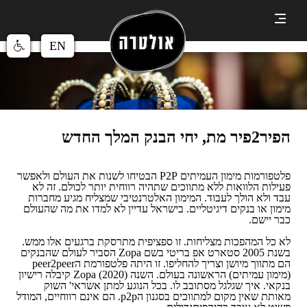
EN
הפיר2פיר מת, יחי הבנק המלך החדש
פלטפורמות מימון העמיתים P2P הבטיחו לשנות את העולם ולאפשר
פעילות הלוואות ללא מתווכים שתהיה רווחית יותר לכולם. זה לא
עבד ולא הולך לעבוד. המימון האלטרנטיבי שמצליח מגיע מחברות
מימון או בנקים דיגיטליים. בישראל עדיין לא למדו את מה שהעולם
כבר יישם.
לא כל המהפכות מצליחות. זו ספציפית מתרסקת ברגעים אלו ממש.
בשנת 2005 סטארט אפ בריטי בשם Zopa הסביר לעולם שהבנקים
הם מתווך מיושן וצריך להחליפו. זו היתה פלטפורמת הpeer2peer
(מימון עמיתים) הראשונה בעולם. השנה (2020) Zopa קיבלה רישיון
בנקאי. איך שגלגל מסתובב לו. בכל הנוגע למתן אשראי' השוק
מאותת שאין מקום למתווכים בסגנון הp2p. הם אינם רווחיים, המודל