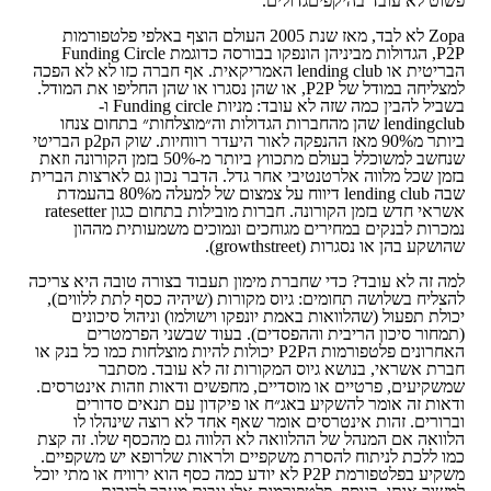
פשוט לא עובד בהיקפיםגדולים.
Zopa לא לבד, מאז שנת 2005 העולם הוצף באלפי פלטפורמות
P2P, הגדולות מביניהן הונפקו בבורסה כדוגמת Funding Circle
הבריטית או lending club האמריקאית. אף חברה כזו לא לא הפכה
למצליחה במודל של P2P, או שהן נסגרו או שהן החליפו את המודל.
בשביל להבין כמה שזה לא עובד: מניות Funding circle ו-
lendingclub שהן מהחברות הגדולות וה״מוצלחות״ בתחום צנחו
ביותר מ90% מאז ההנפקה לאור היעדר רווחיות. שוק הp2p הבריטי
שנחשב למשוכלל בעולם מתכווץ ביותר מ-50% בזמן הקורונה וזאת
בזמן שכל מלווה אלרטנטיבי אחר גדל. הדבר נכון גם לארצות הברית
שבה lending club דיווח על צמצום של למעלה מ80% בהעמדת
אשראי חדש בזמן הקורונה. חברות מובילות בתחום כגון ratesetter
נמכרות לבנקים במחירים מגוחכים ונמוכים משמעותית מההון
שהושקע בהן או נסגרות (growthstreet).
למה זה לא עובד? כדי שחברת מימון תעבוד בצורה טובה היא צריכה
להצליח בשלושה תחומים: גיוס מקורות (שיהיה כסף לתת ללווים),
יכולת תפעול (שהלוואות באמת יונפקו וישולמו) וניהול סיכונים
(תמחור סיכון הריבית וההפסדים). בעוד שבשני הפרמטרים
האחרונים פלטפורמות הP2P יכולות להיות מוצלחות כמו כל בנק או
חברת אשראי, בנושא גיוס המקורות זה לא עובד. מסתבר
שמשקיעים, פרטיים או מוסדיים, מחפשים ודאות וזהות אינטרסים.
ודאות זה אומר להשקיע באג״ח או פיקדון עם תנאים סדורים
וברורים. זהות אינטרסים אומר שאף אחד לא רוצה שינהלו לו
הלוואה אם המנהל של ההלוואה לא הלווה גם מהכסף שלו. זה קצת
כמו ללכת לניתוח להסרת משקפיים ולראות שלרופא יש משקפיים.
משקיע בפלטפורמת P2P לא יודע כמה כסף הוא ירוויח או מתי יוכל