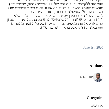
כאן ניטול דוגמה, נניח ועסק משלם על טלביזיה המוצבת בחדר
ההמתנה ללקוחות. העלות היא של 300 שקלים (ספק, מכשיר וכו׳)
חודשית והעסק חושב על ביטול הוצאה זו. האם ביטול השירות יפגע
בשורת הרווח? הספקולציות רבות, האם ההמתנה תהפוך
למשעממת? האם בעידן של ימינו שכל אחד שקוע בטלפון שלא
לקוחות יעדיפו שלא תיהיה טלביזיה? התשובה הנכונה תיהיה המבחן
התוצאתי. אנחנו ממליצים לערוך בדיקות של כל הוצאה מהתחום
הזה באופן נקודתי אבל בראייה ארוכת טווח.
June 1st, 2020
Authors
יונתן ברנד
Categories
מדריכים