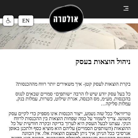
EN
ניהול הוצאות בעסק
בקרת הוצאות לעסק קטן- איך משאירים יותר רווח מההכנסות?
כל בעל עסק יודע שיש לו הרבה ״שותפים״ סמויים שבאים לנגוס
בהכנסות. מע״מ, מס הכנסה, אגרת שילוט, כשרות, עמלות בנק,
עמלות סליקה…
טריוויאלי ככל שזה נשמע, ייצור הכנסות אינו מספיק כדי לקיים עסק
משגשג. צריך לשמור על כמה שפחות הוצאות בין ההכנסות לרווח
הנקי. עצתנו לבעל העסק היא לערוך בדיקה ובקרה חודשית של כל
ההוצאות (השותפים הסמויים) עליהם הוא מוציא כסף ולתכנן באופן
אגרסיבי ככל הניתן איך ניתן לצמצם הוצאות אלו. אין הכוונה