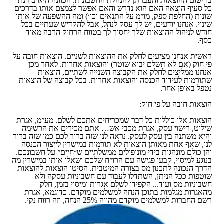
ברישום ההוצאות והעברתן להנהלת החשבונות. הכוונה היא בחינת
כל סעיף הוצאה האם הוא נדרש והאם אפשר לצמצם אותו בדרכים
שונות (החלפת ספק, מו״מ על התנאים וכו׳) ומה ההשפעה של אותו
שינוי. אנחנו יודעים, יש לך עסק לנהל, אבל להקדיש שעתיים בכל
חודש לניהול ההוצאות שלך יחסוך לך בטווח הרחוק הרבה מאוד
כסף.
ראשית אנחנו מציעים לחלק את ההוצאות לשניים. הוצאות חובה על
פי חוק (אם לא תשלם יבוא שוטר) והוצאות אחרות. לאחר מכן
אנחנו ממליצים לחלק את הקבוצה השנייה לשתיים, הוצאות
שתורמות לעידוד הכנסה והוצאות אחרות. בכל קבוצה של הוצאות
נטפל באופן אחר.
הוצאות חובה על פי חוק:
הוצאות אלו כוללות כל דבר שמכריחים אתכם לשלם. מע״מ, אגרת
שילוט, רישוי עסק, אגרת מכבי אש… אתם מכירים את הרשימה
והיא משתנה בין עסק לעסק. נראה לנו שזה ברור לכם כמו שזה ברור
לנו, שאף אחת מאותן הוצאות לא תורמות במישרין לייצור הכנסה
והן כולם מונהגות בידי מונופולים ממשלתיים ש״חיים״ על חשבונכם.
בנוגע למיסוי, קבעו פגישה עם הרו״ח שלכם ושאלו אותו במישרין מה
הדרך הנכונה לתכנון מס בצורה המיטבית. הסיטו הוצאות להוצאות
שוטפות ככל הניתן, השתדלו לעבוד עם חשבוניות עסקה ולא
חשבוניות מס ועוד... הקפידו לשלם אגרות ומיסוי בזמן, חלק
מהאגרות מגלמות בתוכן הנחה למשלמים מוקדם. כדוגמא, אגרת
רשם החברות למשלמים מוקדם מהווה 25% הנחה, וזה רווח נקי.