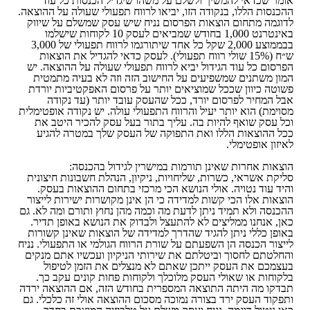
אומר שכדאי להמשיך ולשלם על משהו שיגדיל הכנסות כל עוד
ההכנסות הללו, בנקודה הזו, יביאו לרווח תפעולי שעולה על ההוצאה.
לדוגמה מתחום הוצאות הפרסום נניח שיש עסק שמשלם על שיווק
באינטרנט 1,000 בחודש שמביאים לעסק 10 לקוחות שישלמו
בבממוצע 2,000 שקל כל אחד שיתורגמו לרווח תפעולי של 3,000
ש״ח (15% שולי רווח תפעולי). לעסק כדאי להגדיל את הוצאות
הפרסום כל עוד הגידול יביא לרווח תפעולי שעולה על ההוצאה. יש
המון משתנים שמשפיעים על החישוב הזה וזה לא בעיה מתמטית
פשוטה כיוון שככל שמוציאים יותר על פרסום האפקטיביות יורדת
אבל המחיר לפרסום יורד, ככל שהעסק עובד יותר (עד נקודה
מסוימת) הוא יותר יעיל והרווח התפעולי עולה. יש נקודה אופטימלית
וכל עסק שואף להיות בה. עליך בתור בעל עסק להכיר היטב את
ככל ההוצאות הללו ואת התפוקה של העסק שלך במטרה להגיע
לאיזון אופטימלי.
הוצאות אחרות שאינן תורמות במישרין לגידול בהכנסה:
סליקת אשראי, כשרות, שליחויות, ניקיון, הנהלת חשבונות חיצונית
והיד עוד נטויה. אולי הנושא הכי מרכזי בתחום ההוצאות בעסק.
הוצאות אלו הכי קשות למדידה כי הן אינן מקושרות ישירות לייצור
ההכנסה ולא תמיד ניתן לדעת מה וכמה מהן נחוץ ותורם ומה לא. גם
כאן, אנחנו ממליצים לא להתעצל ולבדוק את הנושא באופן תדיר.
באופן כללי ניתן להגיד שהדרך למדידה של הוצאות שאינן קשורות
לייצור הכנסה הן השפעתם על שורת הרווח הגולמי או התפעולי. נניח
והחלטתם לחסוך וביטלתם את שירותי הניקיון ועכשיו אתם מנקים
בעצמכם את העסק ייתכן שאתם לא מנצלים את הזמן לטיפול
בלקוחות או שאולי העסק מלוכלך ולקוחות פחות קונים עקב כך.
תבדקו מה היתה התוצאה המספרית בחודש הזה, אם ההוצאה ירדה
ותפקוד העסק ירד בצורה נמוכה מסכום ההוצאה אולי זה כלכלי. גם